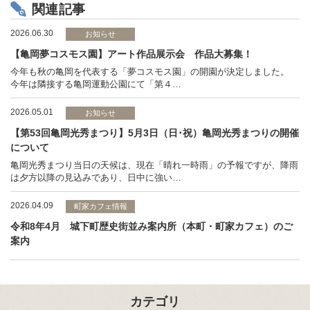
関連記事
2026.06.30
お知らせ
【亀岡夢コスモス園】アート作品展示会 作品大募集！
今年も秋の亀岡を代表する「夢コスモス園」の開園が決定しました。
今年は隣接する亀岡運動公園にて「第４…
2026.05.01
お知らせ
【第53回亀岡光秀まつり】5月3日（日･祝）亀岡光秀まつりの開催
について
亀岡光秀まつり当日の天候は、現在「晴れ一時雨」の予報ですが、降雨
は夕方以降の見込みであり、日中に強い…
2026.04.09
町家カフェ情報
令和8年4月 城下町歴史街並み案内所（本町・町家カフェ）のご
案内
カテゴリ