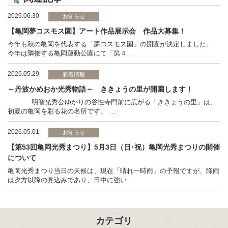
2026.06.30
お知らせ
【亀岡夢コスモス園】アート作品展示会 作品大募集！
今年も秋の亀岡を代表する「夢コスモス園」の開園が決定しました。
今年は隣接する亀岡運動公園にて「第４…
2026.05.29
新着情報
～丹波かめおか光秀物語～ ききょうの里が開園します！
明智光秀公ゆかりの谷性寺門前に広がる「ききょうの里」は、
初夏の亀岡を彩る花の名所です。 …
2026.05.01
お知らせ
【第53回亀岡光秀まつり】5月3日（日･祝）亀岡光秀まつりの開催
について
亀岡光秀まつり当日の天候は、現在「晴れ一時雨」の予報ですが、降雨
は夕方以降の見込みであり、日中に強い…
カテゴリ