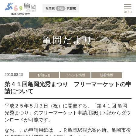
亀岡だより
2013.03.15
お知らせ
イベント情報
新着情報
第４１回亀岡光秀まつり フリーマーケットの申
請について
平成２５年５月３日（祝）に開催する、「第４１回 亀岡
光秀まつり」のフリーマーケット申請用紙は下記からダウ
ンロードが可能です。
なお、この申請用紙は、ＪＲ亀岡駅観光案内所、亀岡市役