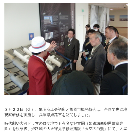
３月２２日（金）、亀岡商工会議所と亀岡市観光協会は、合同で先進地
視察研修を実施し、兵庫県姫路市を訪問しました。
時代劇や大河ドラマのロケ地でも有名な好古園（姫路城西御屋敷跡庭
園）を視察後、姫路城の大天守見学修理施設「天空の白鷺」にて、大屋