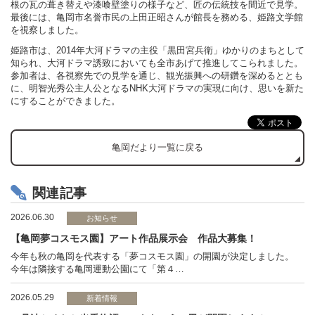
根の瓦の葺き替えや漆喰壁塗りの様子など、匠の伝統技を間近で見学。
最後には、亀岡市名誉市民の上田正昭さんが館長を務める、姫路文学館
を視察しました。
姫路市は、2014年大河ドラマの主役「黒田宮兵衛」ゆかりのまちとして
知られ、大河ドラマ誘致においても全市あげて推進してこられました。
参加者は、各視察先での見学を通じ、観光振興への研鑽を深めるととも
に、明智光秀公主人公となるNHK大河ドラマの実現に向け、思いを新た
にすることができました。
亀岡だより一覧に戻る
関連記事
2026.06.30
お知らせ
【亀岡夢コスモス園】アート作品展示会 作品大募集！
今年も秋の亀岡を代表する「夢コスモス園」の開園が決定しました。
今年は隣接する亀岡運動公園にて「第４…
2026.05.29
新着情報