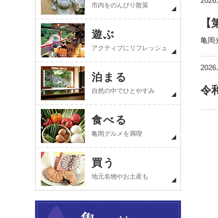
2026.
市内をのんびり散策
【
遊ぶ
亀岡
アクティブにリフレッシュ
2026.
泊まる
令
自然の中でひとやすみ
食べる
亀岡グルメを満喫
買う
地元名物やお土産も