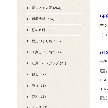
夢コスモス園 (203)
■不
新着情報 (774)
午後
桜の名所 (25)
（当
歴史のまち巡り (57)
町家カフェ情報 (126)
■対
一般
紅葉ライトアップ (21)
電話
観る (92)
ＦＡ
買う (21)
ＪＲ
遊ぶ (21)
電話
食べる (3)