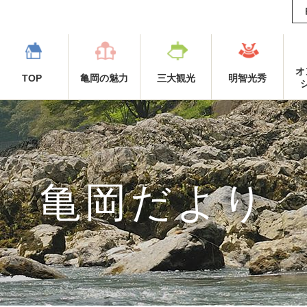
オ
TOP
亀岡の魅力
三大観光
明智光秀
亀岡だより