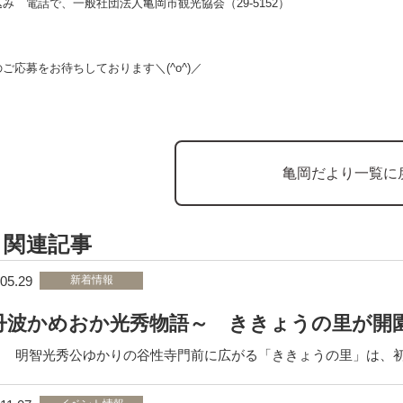
込み
電話で、一般社団法人亀岡市観光協会（29-5152）
ご応募をお待ちしております＼(^o^)／
亀岡だより一覧に
関連記事
05.29
新着情報
丹波かめおか光秀物語～ ききょうの里が開
光秀公ゆかりの谷性寺門前に広がる「ききょうの里」は、初夏