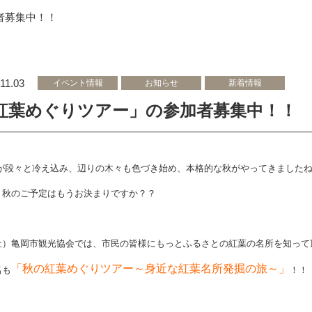
者募集中！！
11.03
イベント情報
お知らせ
新着情報
紅葉めぐりツアー」の参加者募集中！！
が段々と冷え込み、辺りの木々も色づき始め、
本格的な秋がやってきました
、秋のご予定はもうお決まりですか？？
社）亀岡市観光協会では、市民の皆様にもっとふるさとの紅葉の名所を知って
「
秋の紅葉めぐりツアー～身近な紅葉名所発掘の旅～」
名も
！！