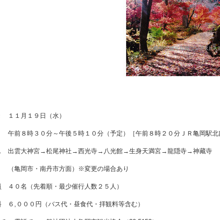
き
１１月１９日（水）
午前８時３０分～午後５時１０分（予定）
［午前８時２０分ＪＲ亀岡駅北
ス
出雲大神宮→松尾神社→西光寺→八光館→
生身天満宮→龍隠寺→
神藏寺
（亀岡市・南丹市方面）
※変更の場合あり
員
４０名（先着順・
最少催行人数２５人）
料
６,０００円
（バス代・昼食代・拝観料等含む）