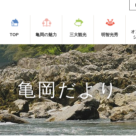
オ
TOP
亀岡の魅力
三大観光
明智光秀
亀岡だより