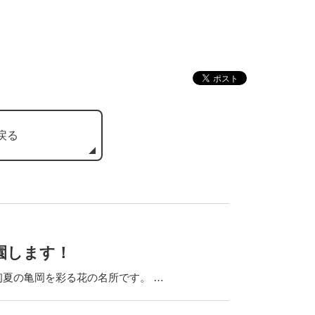
戻る
園します！
の亀岡を彩る花の名所です。 …