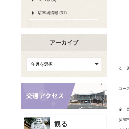
駐車場情報 (31)
アーカイブ
と 
コー
定 
参加
観る