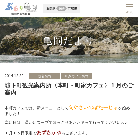
亀岡だより
2014.12.26
新着情報
町家カフェ情報
城下町観光案内所〈本町・町家カフェ〉１月のご
案内
旬やさいのぽたーじゅ
本町カフェでは、新メニューとして
を始め
ました！
寒い日は、温かいスープでほっこりあたたまって行ってくださいね♪
あずきがゆ
１月１５日限定で
もございます。