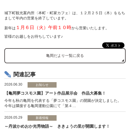
城下町観光案内所〈本町・町家カフェ〉は、１２月２５日（木）をもち
まして年内の営業を終了しています。
１月６日（火）午前１０時
新年は
から営業いたします。
皆様のお越しをお待ちしています♪
亀岡だより一覧に戻る
関連記事
2026.06.30
お知らせ
【亀岡夢コスモス園】アート作品展示会 作品大募集！
今年も秋の亀岡を代表する「夢コスモス園」の開園が決定しました。
今年は隣接する亀岡運動公園にて「第４…
2026.05.29
新着情報
～丹波かめおか光秀物語～ ききょうの里が開園します！