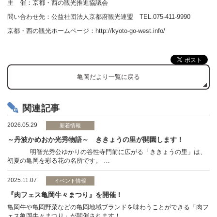
主 催：京都・西の観光推進協議会
問い合わせ先：公益社団法人京都府観光連盟 TEL.075-411-9990
京都・西の観光ホームページ：
http://kyoto-go-west.info/
亀岡だより一覧に戻る
関連記事
2026.05.29
新着情報
～丹波かめおか光秀物語～ ききょうの里が開園します！
明智光秀公ゆかりの谷性寺門前に広がる「ききょうの里」は、
初夏の亀岡を彩る花の名所です。 …
2025.11.07
イベント情報
『肉フェス亀岡牛々まつり』を開催！
亀岡牛や亀岡野菜などの亀岡地域ブランドを味わうことができる「肉フ
ェス亀岡牛々まつり」が開催されます！…