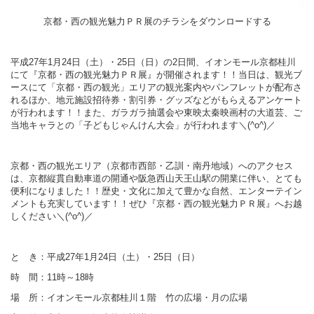
京都・西の観光魅力ＰＲ展のチラシをダウンロードする
平成27年1月24日（土）・25日（日）の2日間、イオンモール京都桂川
にて『京都・西の観光魅力ＰＲ展』が開催されます！！
当日は、観光ブ
ースにて「京都・西の観光」エリアの観光案内やパンフレットが配布さ
れるほか、地元施設招待券・割引券・グッズなどがもらえるアンケート
が行われます！！また、ガラガラ抽選会や東映太秦映画村の大道芸、ご
当地キャラとの「子どもじゃんけん大会」が行われます＼(^o^)／
京都・西の観光エリア（京都市西部・乙訓・南丹地域）へのアクセス
は、京都縦貫自動車道の開通や阪急西山天王山駅の開業に伴い、
とても
便利になりました！！歴史・文化に加えて豊かな自然、エンターテイン
メントも充実しています！！ぜひ『京都・西の観光魅力ＰＲ展』へお越
しください＼(^o^)／
と き：平成27年1月24日（土）・25日（日）
時 間：11時～18時
場 所：イオンモール京都桂川１階 竹の広場・月の広場