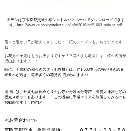
チラシは京阪京都交通の桜シャトルバスページでダウンロードできま
す。
http://www.keihankyotokotsu.jp/info/2016/pdf/1603_sakura.pdf
段々と暖かい日が増えてきました！！桜のシーズンも、もうすぐです
ね！！
お花見の予定はもうお決まりですか？？花のまち
亀岡には、桜の名所が
沢山ありますよ！！
特に、千歳町の和らぎの道（七谷川）は、約1,500本もの桜が咲き誇る
桜並木が続き、
毎年多くの花見客で賑わいます♪♪
周辺には、丹波七福神めぐりのお寺や丹波国分寺跡、出雲大神宮などの
観光スポットもあります！！この機会に千歳エリアを散策してみるのも
お勧めですよ＼(^o^)／
≪お問合わせ≫
京阪京都交通 亀岡営業所 ０７７１－２３－８０