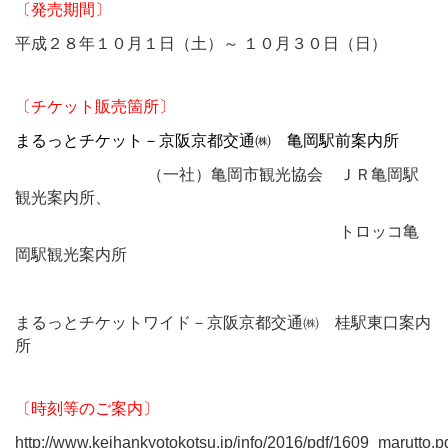
〔発売期間〕
平成２８年１０
月１日（土）～ １０月３０日（日）
〔チケット販売箇所〕
まるっとチケット－京阪京都交通㈱ 亀岡駅前案内所
（一社）亀岡市観光協会 ＪＲ亀岡駅
観光案内所、
トロッコ亀
岡駅観光案内所
まるっとチケットワイド－京阪京都交通㈱ 桂駅東口案内
所
〔時刻等のご案内〕
http://www.keihankyotokotsu.jp/info/2016/pdf/1609_marutto.p