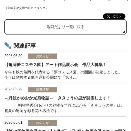
（京阪京都交通のＨＰにリンク）
亀岡だより一覧に戻る
関連記事
2026.06.30
お知らせ
【亀岡夢コスモス園】アート作品展示会 作品大募集！
今年も秋の亀岡を代表する「夢コスモス園」の開園が決定しました。
今年は隣接する亀岡運動公園にて「第４…
2026.05.29
新着情報
～丹波かめおか光秀物語～ ききょうの里が開園します！
明智光秀公ゆかりの谷性寺門前に広がる「ききょうの里」は、
初夏の亀岡を彩る花の名所です。 …
2026.05.01
お知らせ