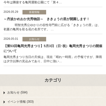
今年は隣接する亀岡運動公園にて「第４…
2026.05.29
新着情報
～丹波かめおか光秀物語～ ききょうの里が開園します！
明智光秀公ゆかりの谷性寺門前に広がる「ききょうの里」は、
初夏の亀岡を彩る花の名所です。 …
2026.05.01
お知らせ
【第53回亀岡光秀まつり】5月3日（日･祝）亀岡光秀まつりの開催
について
亀岡光秀まつり当日の天候は、現在「晴れ一時雨」の予報ですが、降雨
は夕方以降の見込みであり、日中に強い…
カテゴリ
お知らせ (594)
イベント情報 (303)