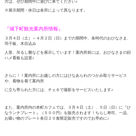
方は、ぜひ期間中に遊びに来てください♪
※展示期間・休日は各所によって異なります。
『城下町観光案内所情報』
３月４日（土）～４月２日（日）までの期間中、
各時代のおひなさま、
羽子板、木目込み
人形、吊るし雛
などを展示しています！
案内所前には、おひなさまの顔
ハメ看板も設置♪
さらに！！案内所にお越しの方にはひなあられのつかみ取りサービス
や、着物を着て案内所
に
立ち寄られた方には、チェキで撮影をサービスいたします♪
また、案内所内の本町カフェでは、３月４日（土）、５日（日）に『ひ
なランチプレート』（５００円）を販売されます！ちらし寿司、一品、
お吸い物のプレート各日２０食限定販売ですのでお早めに♪