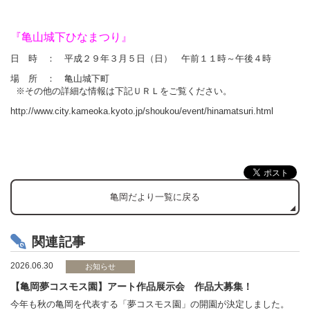
『亀山城下ひなまつり』
日 時 ： 平成２９年３月５日（日） 午前１１時～午後４時
場 所 ： 亀山城下町
※
その他の詳細な情報は下記ＵＲＬをご覧ください。
http://www.city.kameoka.kyoto.jp/shoukou/event/hinamatsuri.html
亀岡だより一覧に戻る
関連記事
2026.06.30
お知らせ
【亀岡夢コスモス園】アート作品展示会 作品大募集！
今年も秋の亀岡を代表する「夢コスモス園」の開園が決定しました。