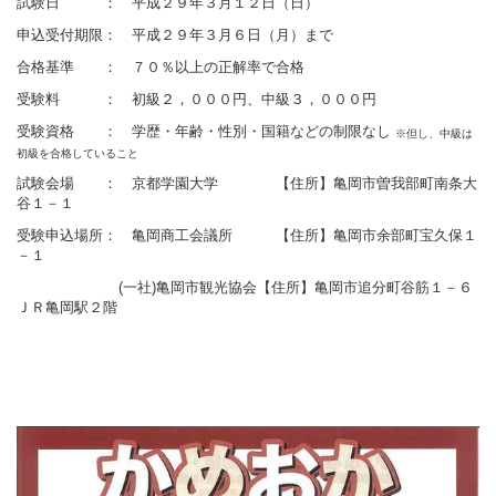
試験日 ： 平成２９年３月１２日（日）
申込受付期限： 平成２９年３月６日（月）まで
合格基準 ： ７０％以上の正解率で合格
受験料 ： 初級２，０００円、中級３，０００円
受験資格 ： 学歴・年齢・性別・国籍などの制限なし
※但し、中級は
初級を合格していること
試験会場 ： 京都学園大学 【住所】亀岡市曽我部町南条大
谷１－１
受験申込場所： 亀岡商工会議所 【住所】亀岡市余部町宝久保１
－１
(一社)亀岡市観光協会【住所】亀岡市追分町谷筋１－６
ＪＲ亀岡駅２階