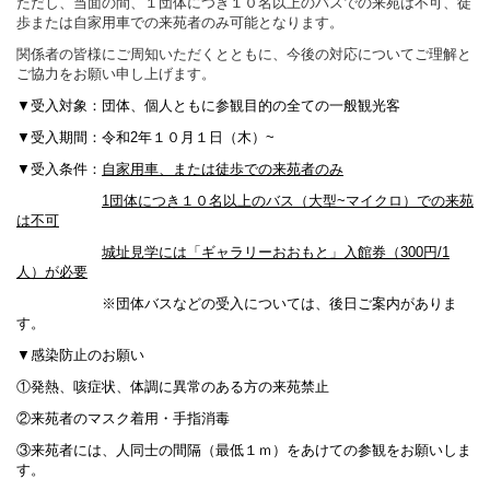
ただし、当面の間、１団体につき１０名以上のバスでの来苑は不可、徒
歩または自家用車での来苑者のみ可能となります。
関係者の皆様にご周知いただくとともに、今後の対応についてご理解と
ご協力をお願い申し上げます。
▼受入対象：団体、個人ともに参観目的の全ての一般観光客
▼受入期間：令和2年１０月１日（木）~
▼受入条件：
自家用車、または徒歩での来苑者のみ
1団体につき１０名以上のバス（大型~マイクロ）での来苑
は不可
城址見学には「ギャラリーおおもと」入館券（300円/1
人）が必要
※団体バスなどの受入については、後日ご案内がありま
す。
▼感染防止のお願い
①発熱、咳症状、体調に異常のある方の来苑禁止
②来苑者のマスク着用・手指消毒
③来苑者には、人同士の間隔（最低１ｍ）をあけての参観をお願いしま
す。