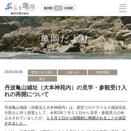
亀岡だより
2020.09.06
歴史のまち巡り
お知らせ
新着情報
観る
丹波亀山城址（大本神苑内）の見学・参観受け入
れの再開について
丹波亀山城跡（宗教法人大本神苑内）は、新型コロナウイルス感染症拡
大防止に伴う措置として、令和2年７月２１日から見学・参観受入の休
止をされていましたが、
１０月１日から段階的に再開されることが決定
されました
。