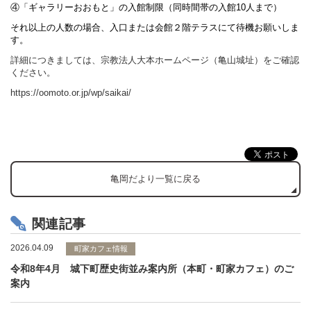
④「ギャラリーおおもと」の入館制限（同時間帯の入館10人まで）
それ以上の人数の場合、入口または会館２階テラスにて待機お願いしま
す。
詳細につきましては、宗教法人大本ホームページ（亀山城址）をご確認
ください。
https://oomoto.or.jp/wp/saikai/
亀岡だより一覧に戻る
関連記事
2026.04.09
町家カフェ情報
令和8年4月 城下町歴史街並み案内所（本町・町家カフェ）のご
案内