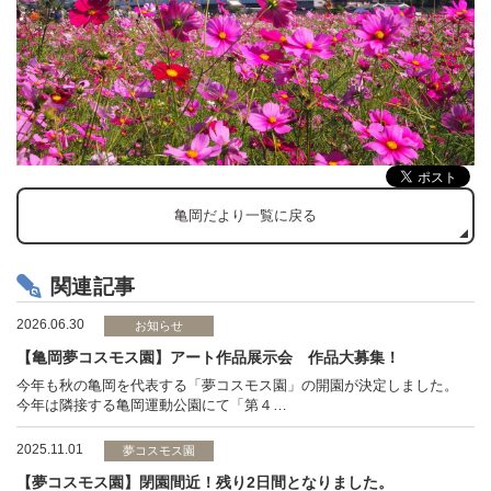
亀岡だより一覧に戻る
関連記事
2026.06.30
お知らせ
【亀岡夢コスモス園】アート作品展示会 作品大募集！
今年も秋の亀岡を代表する「夢コスモス園」の開園が決定しました。
今年は隣接する亀岡運動公園にて「第４…
2025.11.01
夢コスモス園
【夢コスモス園】閉園間近！残り2日間となりました。