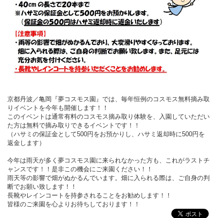
京都丹波／亀岡『夢コスモス園』では、毎年恒例のコスモス無料摘み取
りイベントを今年も開催します！！
このイベントは通常有料のコスモス摘み取り体験を、入園していただい
た方は無料で摘み取りできるイベントです！！
（ハサミの保証金として500円をお預かりし、ハサミ返却時に500円を
返金します）
今年は雨天が多く夢コスモス園に来られなかった方も、これがラストチ
ャンスです！！是非この機会にご来園ください
！！
雨天等の影響で畑がぬかるんでいます。畑に入られる際は、ご自身の判
断でお願い致します！！
長靴やレインコートを持参されることをお勧めします！！
皆様のご来園を心よりお待ちしております！！