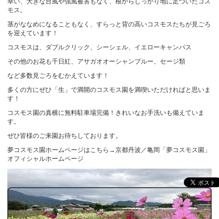
幸い、大きな台風や強風被害もなく、根からしっかり地に足ついたコス
モス。
茎がななめになることもなく、すらっと背の高いコスモスたちが見ごろ
を迎えています！
コスモスは、ダブルクリック、シーシェル、イエローキャンパス
その他のお花も千日紅、アサガオオーシャンブルー、セージ類
など多数見ごろをむかえています！
多くの方にぜひ「生」で満開のコスモス園を満喫いただければと思いま
す！
コスモス園の真横に無料駐車場完備！きれいなお手洗いも備えていま
す。
ぜひ皆様のご来園お待ちしております。
夢コスモス園ホームページはこちら→
京都丹波／亀岡「夢コスモス園」
オフィシャルホームページ