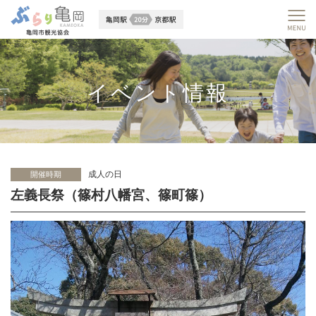
イベント情報
成人の日
開催時期
左義長祭（篠村八幡宮、篠町篠）