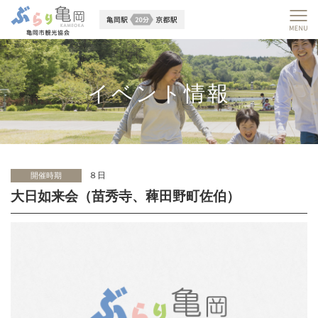
イベント情報
８日
開催時期
大日如来会（苗秀寺、薭田野町佐伯）