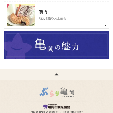
買う
地元名物やお土産も
JR亀岡駅観光案内所（JR亀岡駅2階）