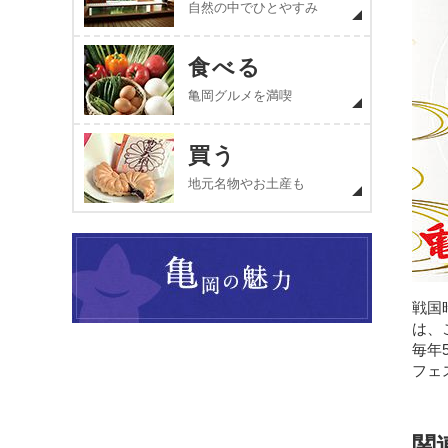
自然の中でひとやすみ
食べる
亀岡グルメを満喫
買う
地元名物やお土産も
戦国
は、
毎年
フェ
関