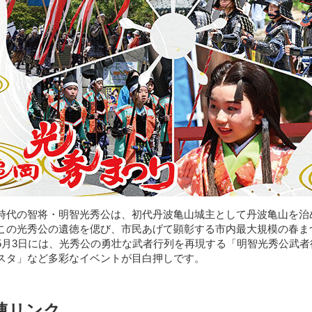
時代の智将・明智光秀公は、初代丹波亀山城主として丹波亀山を治
この光秀公の遺徳を偲び、市民あげて顕彰する市内最大規模の春ま
5月3日には、光秀公の勇壮な武者行列を再現する「明智光秀公武
スタ」など多彩なイベントが目白押しです。
連リンク