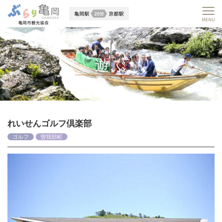
遊ぶ
れいせんゴルフ倶楽部
ゴルフ
曽我部町