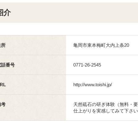
紹介
住所
亀岡市東本梅町大内上条20
電話番号
0771-26-2545
RL
http://www.toishi.jp/
備考
天然砥石の研ぎ体験（無料・要
仕上がりを実感してみて下さい