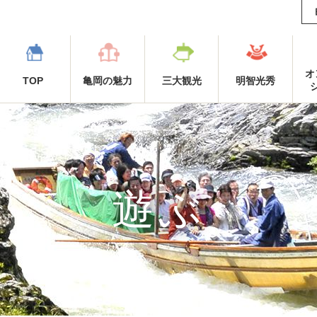
オ
TOP
亀岡の魅力
三大観光
明智光秀
遊ぶ